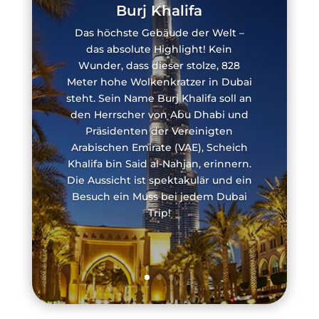
Burj Khalifa
Das höchste Gebäude der Welt –
das absolute Highlight! Kein
Wunder, dass dieser stolze, 828
Meter hohe Wolkenkratzer in Dubai
steht. Sein Name Burj Khalifa soll an
den Herrscher von Abu Dhabi und
Präsidenten der Vereinigten
Arabischen Emirate (VAE), Scheich
Khalifa bin Said al-Nahjan, erinnern.
Die Aussicht ist spektakulär und ein
Besuch ein Muss bei jedem Dubai
Trip!