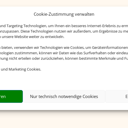
Cookie-Zustimmung verwalten
nd Targeting Technologien, um Ihnen ein besseres Internet-Erlebnis zu erm
 anzupassen. Diese Technologien nutzen wir außerdem, um Ergebnisse zu m
nsere Website weiter zu entwickeln.
u bieten, verwenden wir Technologien wie Cookies, um Geräteinformationen
nologien zustimmmen, können wir Daten wie das Surfverhalten oder eindeut
mmung nicht erteilen oder zurückziehen, können bestimmte Merkmale und Fu
 und Marketing Cookies.
ahl
Genau mein Ding
Das p
20.000
Musicals, Opern, Konzerte,
.
Sportevents – Bei uns finden Sie
Ge
ren
Nur technisch notwendige Cookies
E
das Event, das zu Ihnen passt.
schenke
Event