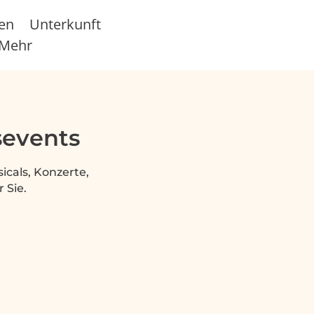
sen
Unterkunft
Mehr
sevents
icals, Konzerte,
 Sie.