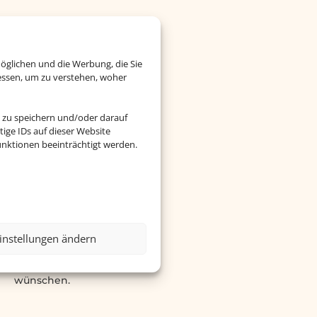
öglichen und die Werbung, die Sie
essen, um zu verstehen, woher
 zu speichern und/oder darauf
ige IDs auf dieser Website
nktionen beeinträchtigt werden.
erfekte Geschenk
Mit unseren
schenkgutscheinen
instellungen ändern
n Sie Ihren Liebsten das
, das sie sich wirklich
wünschen.