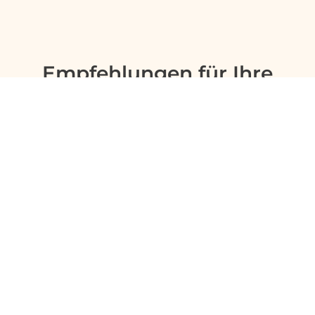
Empfehlungen für Ihre
Reise
Sinnvolle Extras, die oft dazu gebucht werden.