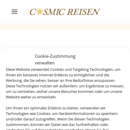
Rechtliche Informationen
Cookie-Zustimmung
verwalten
Diese Website verwendet Cookies und Targeting Technologien, um
Impressum
Datenschutzerklärung
Ihnen ein besseres Internet-Erlebnis zu ermöglichen und die
Werbung, die Sie sehen, besser an Ihre Bedürfnisse anzupassen.
AGB
Kontakt
Diese Technologien nutzen wir außerdem, um Ergebnisse zu messen,
um zu verstehen, woher unsere Besucher kommen oder um unsere
Website weiter zu entwickeln.
Service
Blacklisted Airlines
Um Ihnen ein optimales Erlebnis zu bieten, verwenden wir
Online Check-In
Barrierefreiheitserklärun
Technologien wie Cookies, um Geräteinformationen zu speichern
g
und/oder darauf zuzugreifen. Wenn Sie diesen Technologien
zustimmmen, können wir Daten wie das Surfverhalten oder
eindeutige IDs auf dieser Website verarbeiten. Wenn Sie ihre