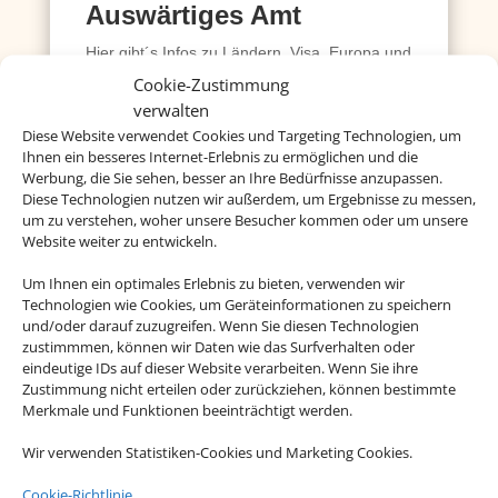
Auswärtiges Amt
Hier gibt´s Infos zu Ländern, Visa, Europa und
einigem mehr
Cookie-Zustimmung
verwalten
Mehr dazu
Diese Website verwendet Cookies und Targeting Technologien, um
Ihnen ein besseres Internet-Erlebnis zu ermöglichen und die
Werbung, die Sie sehen, besser an Ihre Bedürfnisse anzupassen.
Diese Technologien nutzen wir außerdem, um Ergebnisse zu messen,
Deutsche Visa und
um zu verstehen, woher unsere Besucher kommen oder um unsere
Konsular Gesellschaft
Website weiter zu entwickeln.
Hier erhalten Sie Visa- und
Um Ihnen ein optimales Erlebnis zu bieten, verwenden wir
Technologien wie Cookies, um Geräteinformationen zu speichern
Einreiseinformationen.
und/oder darauf zuzugreifen. Wenn Sie diesen Technologien
zustimmmen, können wir Daten wie das Surfverhalten oder
Mehr dazu
eindeutige IDs auf dieser Website verarbeiten. Wenn Sie ihre
Zustimmung nicht erteilen oder zurückziehen, können bestimmte
Merkmale und Funktionen beeinträchtigt werden.
Reisemedizin
Wir verwenden Statistiken-Cookies und Marketing Cookies.
Hier erhalten Sie kompetente
Cookie-Richtlinie